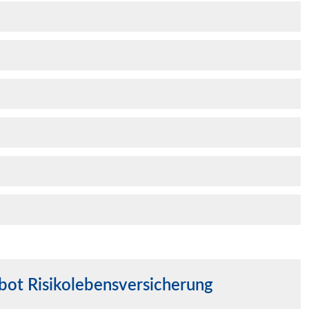
t Risiko­lebens­ver­si­che­rung