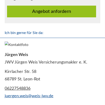
An­ge­bot an­for­dern
Ich bin gerne für Sie da:
Jürgen Weis
JWV Jürgen Weis Ver­sicherungs­makler e. K.
Kirrlacher Str. 58
68789 St. Leon-Rot
06227548836
juergen.weis@weis-jwv.de