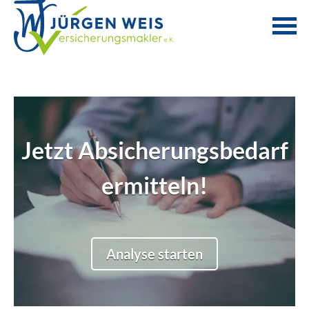
Jetzt Absicherungsbedarf
Sind Sie Single oder in
ermitteln!
einer Beziehung?
Single
Beziehung
Analyse starten
weiter