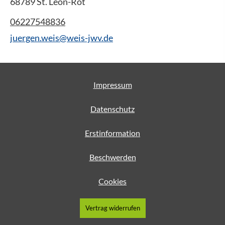
68789 St. Leon-Rot
06227548836
juergen.weis@weis-jwv.de
Impressum
Datenschutz
Erstinformation
Beschwerden
Cookies
Vertrag widerrufen