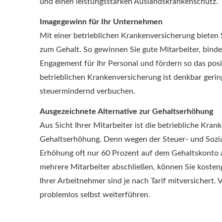
und einen leistungsstarken Auslandskrankenschutz.
Imagegewinn für Ihr Unternehmen
Mit einer betrieblichen Kranken­ver­si­che­rung bieten
zum Gehalt. So gewinnen Sie gute Mitarbeiter, binde
Engagement für Ihr Personal und fördern so das po
betrieblichen Kranken­ver­si­che­rung ist denkbar ger
steuermindernd verbuchen.
Ausgezeichnete Alternative zur Gehaltserhöhung
Aus Sicht Ihrer Mitarbeiter ist die betriebliche Kranke
Gehaltserhöhung. Denn wegen der Steuer- und Sozi
Erhöhung oft nur 60 Prozent auf dem Gehaltskonto an.
mehrere Mitarbeiter abschließen, können Sie koste
Ihrer Arbeitnehmer sind je nach Tarif mitversichert. V
problemlos selbst weiterführen.