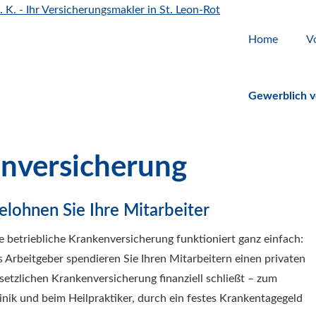
Home
V
Gewerblich ve
­ver­si­che­rung
elohnen Sie Ihre Mitarbeiter
e betriebliche Kranken­ver­si­che­rung funktioniert ganz einfach:
s Arbeitgeber spendieren Sie Ihren Mitarbeitern einen privaten
tzlichen Kranken­ver­si­che­rung finanziell schließt – zum
linik und beim Heilpraktiker, durch ein festes Krankentagegeld